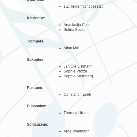
z.Zt. leider nicht besetzt
Klarinette:
Anastasija Cikic
Selina Becker
Trompete:
Alina Mai
Saxophon:
Jan Ole Listmann
Sophie Protze
Sophie Sternberg
Posaune:
Constantin Zeeh
Euphonium:
Theresa Urban
Schlagzeug:
Arne Waßmann